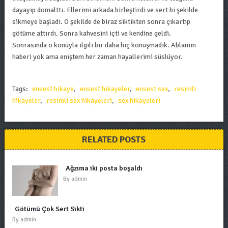
dayayıp domalttı. Ellerimi arkada birleştirdi ve sert bi şekilde
sikmeye başladı. O şekilde de biraz siktikten sonra çıkartıp
götüme attırdı. Sonra kahvesini içti ve kendine geldi.
Sonrasında o konuyla ilgili bir daha hiç konuşmadık. Ablamın
haberi yok ama eniştem her zaman hayallerimi süslüyor.
Tags:
ensest hikaye
,
ensest hikayeler
,
ensest sex
,
resimli
hikayeler
,
resimli sex hikayeleri
,
sex hikayeleri
RELATED POSTS
Ağzıma iki posta boşaldı
By
admin
Götümü Çok Sert Sikti
By
admin