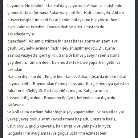
bayanım. Normalde İstanbul’da yaşıyorum. Ablam ve eniştemin
yanına kafa dağıtmaya Sakarya’ya gittim. Hafta sonuydu. Ablam
alışverişe gidelim dedi fakat benim dolaşasım hiç yoktu. Ben
evde kalmak istedim. Tamam dedi ve gitti. Eniştem de
arkadaşlarıyla
dışardaydı. Ablam gittikten bir saat kadar sonra eniştem eve
geldi. Söylediklerinden hiçbir şey anlaşılmıyordu. Zil zurna
sarhoş vaziyette içeri girdi. Sana bi kahve yapıyım sen salona
geç dedim. Tamam dedi. Ben mutfakta kahve yaparken geldi ve
arkadan
Handan diye sarıldı. Enişte ben Hande. Ablam dışarda dedim fakat
duymadı bile. Boynumdan öpmeye başladı. Karşı koymaya çalıştım
fakat çok güçlüydü. Siki taş gibi olmuştu. Kalçalarımda
hissedebiliyordum. Boynumu öpüyor, belimden sarılıyordu.
Kafasına
ve kollarına vurdum fakat hiçbir şey yapamadım. Sonra elleriyle
yavaş yavaş göğüslerimi avuçlamaya başladı. Eniştem kaslı,
uzun boylu, güçlü kuvvetli, karizmatik ve yakışıklı biriydi.
Göğüslerimi avuçlaması ve göğüs uçlarımı ezmesi beni