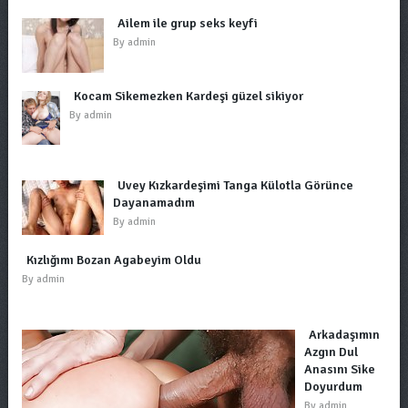
Ailem ile grup seks keyfi
By
admin
Kocam Sikemezken Kardeşi güzel sikiyor
By
admin
Üvey Kızkardeşimi Tanga Külotla Görünce
Dayanamadım
By
admin
Kızlığımı Bozan Agabeyim Oldu
By
admin
Arkadaşımın
Azgın Dul
Anasını Sike
Doyurdum
By
admin