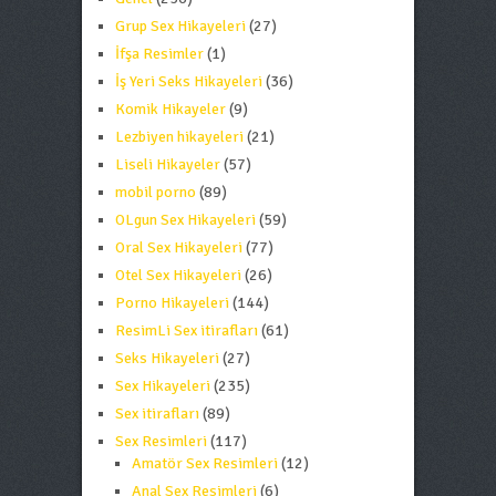
Grup Sex Hikayeleri
(27)
İfşa Resimler
(1)
İş Yeri Seks Hikayeleri
(36)
Komik Hikayeler
(9)
Lezbiyen hikayeleri
(21)
Liseli Hikayeler
(57)
mobil porno
(89)
OLgun Sex Hikayeleri
(59)
Oral Sex Hikayeleri
(77)
Otel Sex Hikayeleri
(26)
Porno Hikayeleri
(144)
ResimLi Sex itirafları
(61)
Seks Hikayeleri
(27)
Sex Hikayeleri
(235)
Sex itirafları
(89)
Sex Resimleri
(117)
Amatör Sex Resimleri
(12)
Anal Sex Resimleri
(6)