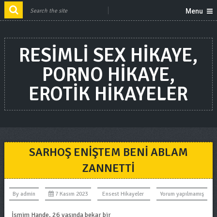
Menu
RESIMLI SEX HIKAYE,
PORNO HIKAYE,
EROTIK HIKAYELER
SARHOŞ ENIŞTEM BENI ABLAM
ZANNETTI
By
admin
7 Kasım 2023
Ensest Hikayeler
Yorum yapılmamış
İsmim Hande. 26 yaşında bekar bir