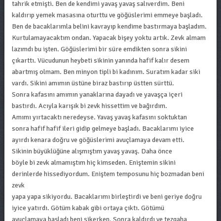
tahrik etmişti. Ben de kendimi yavaş yavaş salıverdim. Beni
kaldırıp yemek masasına oturttu ve göğüslerimi emmeye başladı.
Ben de bacaklarımla belini kavrayıp kendime bastırmaya başladım.
Kurtulamayacaktım ondan. Yapacak bişey yoktu artık. Zevk almam
lazımdı bu işten. Göğüslerimi bir süre emdikten sonra sikini
çıkarttı. Vücudunun heybeti sikinin yanında hafif kalır desem
abartmış olmam. Ben minyon tipli bi kadınım. Suratım kadar siki
vardı. Sikini amımın üstüne biraz bastırıp üstten sürttü.
Sonra kafasını amımın yanaklarına dayadı ve yavaşça içeri
bastırdı. Acıyla karışık bi zevk hissettim ve bağırdım.
Amımı yırtacaktı neredeyse. Yavaş yavaş kafasını soktuktan
sonra hafif hafif ileri gidip gelmeye başladı. Bacaklarımı iyice
ayırdı kenara doğru ve göğüslerimi avuçlamaya devam etti.
Sikinin büyüklüğüne alışmıştım yavaş yavaş. Daha önce
böyle bi zevk almamıştım hiç kimseden. Eniştemin sikini
derinlerde hissediyordum. Eniştem temposunu hiç bozmadan beni
zevk
yapa yapa sikiyordu. Bacaklarımı birleştirdi ve beni geriye doğru
iyice yatırdı. Götüm kabak gibi ortaya çıktı. Götümü
avuçlamaya başladı beni sikerken. Sonra kaldırdı ve tezgaha