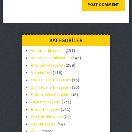
KATEGORILER
Aldatma Hikayeleri
(151)
Amatör Sex Hikayeleri
(142)
Anal Sex Hikayeleri
(209)
Azranın Yeri
(116)
Bakire Seks Hikayeleri
(13)
Canlı Porno Hikayeleri
(50)
Doktor Seks Hikayeleri
(8)
Ensest Hikayeler
(331)
Erotik Hikayeler
(141)
Evli Çift Hikayeler
(71)
Gay Hikayeleri
(44)
Genel
(256)