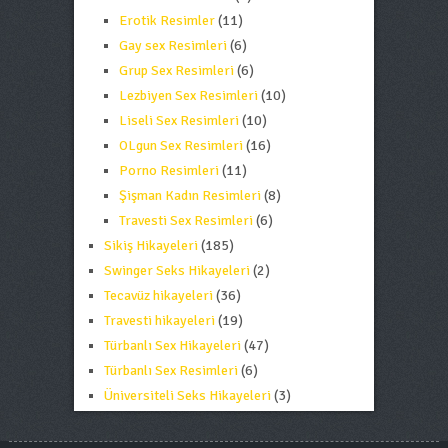
Erotik Resimler
(11)
Gay sex Resimleri
(6)
Grup Sex Resimleri
(6)
Lezbiyen Sex Resimleri
(10)
Liseli Sex Resimleri
(10)
OLgun Sex Resimleri
(16)
Porno Resimleri
(11)
Şişman Kadın Resimleri
(8)
Travesti Sex Resimleri
(6)
Sikiş Hikayeleri
(185)
Swinger Seks Hikayeleri
(2)
Tecavüz hikayeleri
(36)
Travesti hikayeleri
(19)
Türbanlı Sex Hikayeleri
(47)
Türbanlı Sex Resimleri
(6)
Üniversiteli Seks Hikayeleri
(3)