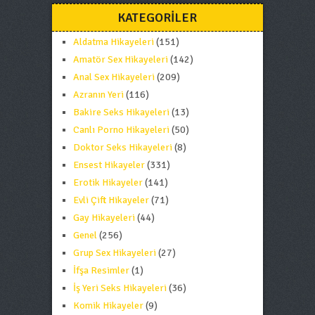
KATEGORILER
Aldatma Hikayeleri
(151)
Amatör Sex Hikayeleri
(142)
Anal Sex Hikayeleri
(209)
Azranın Yeri
(116)
Bakire Seks Hikayeleri
(13)
Canlı Porno Hikayeleri
(50)
Doktor Seks Hikayeleri
(8)
Ensest Hikayeler
(331)
Erotik Hikayeler
(141)
Evli Çift Hikayeler
(71)
Gay Hikayeleri
(44)
Genel
(256)
Grup Sex Hikayeleri
(27)
İfşa Resimler
(1)
İş Yeri Seks Hikayeleri
(36)
Komik Hikayeler
(9)