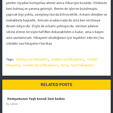
pembe rüyadan komşumuz ahmet amca itibariyle bozuldu. Otobüste
beni bulmuş ve yanıma gelmişti. Benim de işlerim bozulmuştu.
yapıcak bişi yoktu, sevişmeyi burda bitirecektik. Arkamı döndüm ve
muhabbete başladık. Amcam aradasırada da olsa ben sürtmeye
devam ediyordu. Eliyle de arkamı yokluyordu. ınerken adamın
sikine elimin tersiyle hafiften dokunabildim o kadar. ama o başını
asla unutamıcam. Hikayemi okuduğunuz için teşekkür ederim:) bu
sitedeki sex hikayeleri harikaa
Tags:
dolmuş sex hikayeleri
,
otobüs sex hikayeleri
,
resimli
hikayeler
,
resimli taciz hikayeleri
,
taciz
,
taciz hikayeleri
RELATED POSTS
Komşumuzun Yaşlı bunak Sexi kadını
By
admin