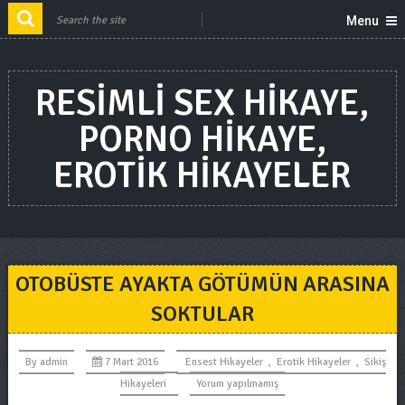
Menu
RESIMLI SEX HIKAYE,
PORNO HIKAYE,
EROTIK HIKAYELER
OTOBÜSTE AYAKTA GÖTÜMÜN ARASINA
SOKTULAR
By
admin
7 Mart 2016
Ensest Hikayeler
,
Erotik Hikayeler
,
Sikiş
Hikayeleri
Yorum yapılmamış