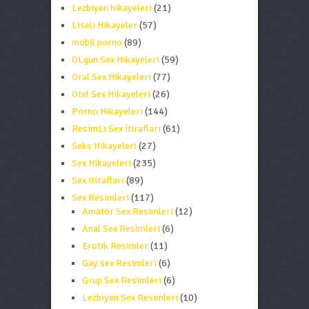
Lezbiyen hikayeleri
(21)
Liseli Hikayeler
(57)
mobil porno
(89)
OLgun Sex Hikayeleri
(59)
Oral Sex Hikayeleri
(77)
Otel Sex Hikayeleri
(26)
Porno Hikayeleri
(144)
ResimLi Sex itirafları
(61)
Seks Hikayeleri
(27)
Sex Hikayeleri
(235)
Sex itirafları
(89)
Sex Resimleri
(117)
Amatör Sex Resimleri
(12)
Anal Sex Resimleri
(6)
Erotik Resimler
(11)
Gay sex Resimleri
(6)
Grup Sex Resimleri
(6)
Lezbiyen Sex Resimleri
(10)