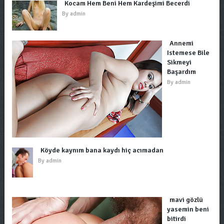
Kocam Hem Beni Hem Kardeşimi Becerdi
By
admin
Annemi
Istemese Bile
Sikmeyi
Başardım
By
admin
Köyde kaynım bana kaydı hiç acımadan
By
admin
mavi gözlü
yasemin beni
bitirdi