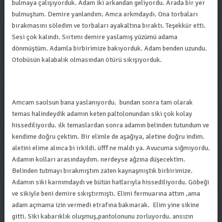
bulmaya çalışıyorduk. Adam iki arkandan geliyordu. Arada bir yer
bulmuştum. Demire yanlandım. Amca arkmdaydı. Ona torbaları
bırakmasını söledim ve torbaları ayakaltına bıraktı. Teşekkür etti.
Sesi çok kalındı. Sırtımı demire yaslamış yüzümü adama
dönmüştüm. Adamla birbirimize bakıyorduk. Adam benden uzundu.
Otobüsün kalabalık olmasından ötürü sıkışıyorduk.
Amcam saolsun bana yaslanıyordu. bundan sonra tam olarak
temas halindeydik adamın keten paltolonundan siki çok kolay
hissediliyordu. ılk temaslardan sonra adamın belinden tutundum ve
kendime doğru çektim. Bir elimle de aşağıya, aletine doğru indim.
aletini elime alınca bi irkildi. üfff ne maldı ya. Avucuma sığmıyordu.
Adamın kolları arasındaydım. nerdeyse ağzına düşecektim.
Belinden tutmayı bırakmıştım zaten kaynaşmıştık birbirimize.
Adamın siki karnımdaydı ve bütün hatlarıyla hissediliyordu. Göbeği
ve sikiyle beni demire sıkıştırmıştı. Elimi fermuarına attım ,ama
adam açmama izin vermedi etrafına bakınarak. Elim yine sikine
gitti. Siki kabarıklık oluşmuş,pantolonunu zorluyordu. ansızın