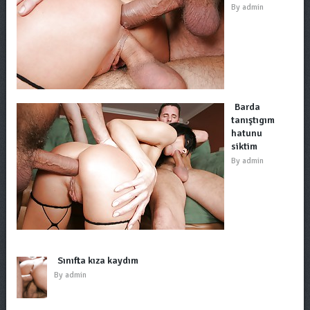
By
admin
Barda
tanıştıgım
hatunu
siktim
By
admin
Sınıfta kıza kaydım
By
admin