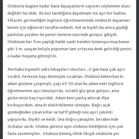
Otobüste bugüne kadar bana dayayanların sayısını söylemem olası
değildir heralde. Bu kez tanıdığıma dayatmam ise ayrı bir hadise.
Yıllardır görmediğim ingilizce öğretmeniminde otobüste dayaması
benim için eğlenceli taraflarındandı. Kel ve bıyıklı bu amca giydiği
pantolan yardımı ile penisi tenimin üzerinde geziyor gibiydi.
Otobüsün her fren yaptığı halde sanki kendini tutamıyormuş bunun
gibi 1 m. uzayan beliyle popomun tam ortasına denk getirdiği penisi
o kadar hoşuma gitmişti ki.
Merhaba kıymetli seks hikayeleri okurları…O gün hava çok aşırı
sıcaktı. herkezin başı dönmüştü sıcaktan. Otobüsü beklerken bi
adam gözüme çarpmıştı, yaşı 45-50 olan bu adam eski ingilizce
öğretmenime aşırı benziyordu. sürekli göz göze geliyor, ama
gözlerimizi kaçırıyorduk. Adam beni yanlış anlıcak diye
korkuyordum. ama bi elektriklenme olmuştu. Bağrı açık
gömleğinden çıkan kıllar ve hafif göbeği onu aşırı çekimli
yapıyordu. Bıyıklı ve keldi. Ona doğru yanaştım. beraberinde
torbalar vardı. Otobüs gelince aynı otobüse bindiğimiz için çok
fazla sevinmiştim. Otobüse binmiş,tıklık tıkışık otobüste yer