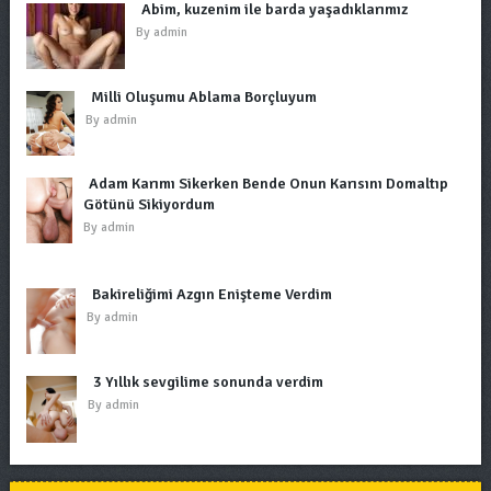
Abim, kuzenim ile barda yaşadıklarımız
By
admin
Milli Oluşumu Ablama Borçluyum
By
admin
Adam Karımı Sikerken Bende Onun Karısını Domaltıp
Götünü Sikiyordum
By
admin
Bakireliğimi Azgın Enişteme Verdim
By
admin
3 Yıllık sevgilime sonunda verdim
By
admin