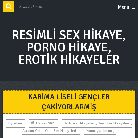
Menu
RESIMLI SEX HIKAYE,
PORNO HIKAYE,
EROTIK HIKAYELER
KARIMA LISELI GENÇLER
ÇAKIYORLARMIŞ
By
admin
1 Nisan 2023
Aldatma Hikayeleri
,
Anal Sex Hikayeleri
,
Azranın Yeri
,
Grup Sex Hikayeleri
Yorum yapılmamış