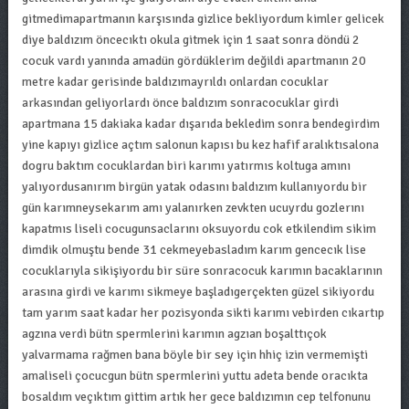
gitmedimapartmanın karşısında gizlice bekliyordum kimler gelicek
diye baldızım öncecıktı okula gitmek için 1 saat sonra döndü 2
cocuk vardı yanında amadün gördüklerim değildi apartmanın 20
metre kadar gerisinde baldızımayrıldı onlardan cocuklar
arkasından geliyorlardı önce baldızım sonracocuklar girdi
apartmana 15 dakiaka kadar dışarıda bekledim sonra bendegirdim
yine kapıyı gizlice açtım salonun kapısı bu kez hafif aralıktısalona
dogru baktım cocuklardan biri karımı yatırmıs koltuga amını
yalıyordusanırım birgün yatak odasını baldızım kullanıyordu bir
gün karımneysekarım amı yalanırken zevkten ucuyrdu gozlerını
kapatmıs liseli cocugunsaclarını oksuyordu cok etkilendim sikim
dimdik olmuştu bende 31 cekmeyebasladım karım gencecık lise
cocuklarıyla sikişiyordu bir süre sonracocuk karımın bacaklarının
arasına girdi ve karımı sikmeye başladıgerçekten güzel sikiyordu
tam yarım saat kadar her pozisyonda sikti karımı vebirden cıkartıp
agzına verdi bütn spermlerini karımın agzıan boşalttıçok
yalvarmama rağmen bana böyle bir sey için hhiç izin vermemişti
amaliseli çocucgun bütn spermlerini yuttu adeta bende oracıkta
bosaldım veçıktım gittim artık her gece baldızımın cep telfonunu