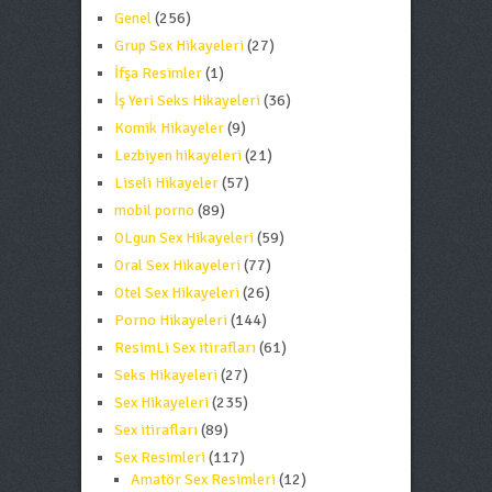
Genel
(256)
Grup Sex Hikayeleri
(27)
İfşa Resimler
(1)
İş Yeri Seks Hikayeleri
(36)
Komik Hikayeler
(9)
Lezbiyen hikayeleri
(21)
Liseli Hikayeler
(57)
mobil porno
(89)
OLgun Sex Hikayeleri
(59)
Oral Sex Hikayeleri
(77)
Otel Sex Hikayeleri
(26)
Porno Hikayeleri
(144)
ResimLi Sex itirafları
(61)
Seks Hikayeleri
(27)
Sex Hikayeleri
(235)
Sex itirafları
(89)
Sex Resimleri
(117)
Amatör Sex Resimleri
(12)