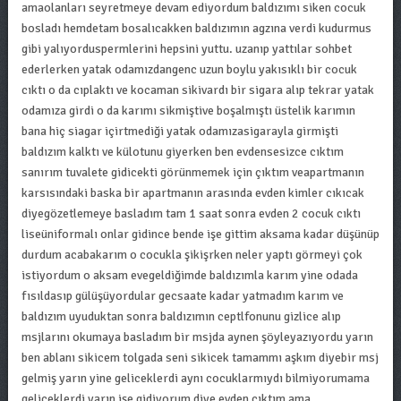
amaolanları seyretmeye devam ediyordum baldızımı siken cocuk
bosladı hemdetam bosalıcakken baldızımın agzına verdi kudurmus
gibi yalıyorduspermlerini hepsini yuttu. uzanıp yattılar sohbet
ederlerken yatak odamızdangenc uzun boylu yakısıklı bir cocuk
cıktı o da cıplaktı ve kocaman sikivardı bir sigara alıp tekrar yatak
odamıza girdi o da karımı sikmiştive boşalmıştı üstelik karımın
bana hiç siagar içirtmediği yatak odamızasigarayla girmişti
baldızım kalktı ve külotunu giyerken ben evdensesizce cıktım
sanırım tuvalete gidicekti görünmemek için çıktım veapartmanın
karsısındaki baska bir apartmanın arasında evden kimler cıkıcak
diyegözetlemeye basladım tam 1 saat sonra evden 2 cocuk cıktı
liseüniformalı onlar gidince bende işe gittim aksama kadar düşünüp
durdum acabakarım o cocukla şikişrken neler yaptı görmeyi çok
istiyordum o aksam evegeldiğimde baldızımla karım yine odada
fısıldasıp gülüşüyordular gecsaate kadar yatmadım karım ve
baldızım uyuduktan sonra baldızımın ceptlfonunu gizlice alıp
msjlarını okumaya basladım bir msjda aynen şöyleyazıyordu yarın
ben ablanı sikicem tolgada seni sikicek tamammı aşkım diyebir msj
gelmiş yarın yine geliceklerdi aynı cocuklarmıydı bilmiyorumama
geliceklerdi yarın işe gidiyorum diye evden cıktım ama