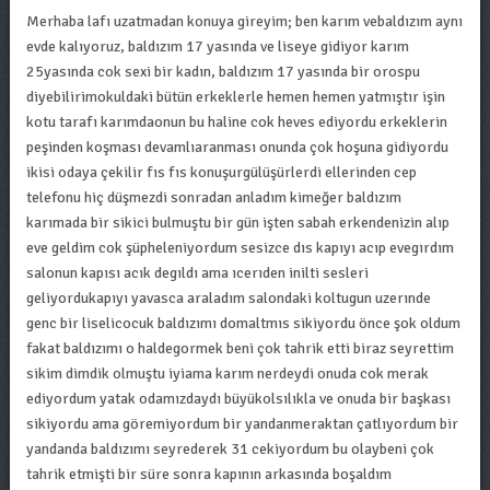
Merhaba lafı uzatmadan konuya gireyim; ben karım vebaldızım aynı
evde kalıyoruz, baldızım 17 yasında ve liseye gidiyor karım
25yasında cok sexi bir kadın, baldızım 17 yasında bir orospu
diyebilirimokuldaki bütün erkeklerle hemen hemen yatmıştır işin
kotu tarafı karımdaonun bu haline cok heves ediyordu erkeklerin
peşinden koşması devamlıaranması onunda çok hoşuna gidiyordu
ikisi odaya çekilir fıs fıs konuşurgülüşürlerdi ellerinden cep
telefonu hiç düşmezdi sonradan anladım kimeğer baldızım
karımada bir sikici bulmuştu bir gün işten sabah erkendenizin alıp
eve geldim cok şüpheleniyordum sesizce dıs kapıyı acıp evegırdım
salonun kapısı acık degıldı ama ıcerıden inilti sesleri
geliyordukapıyı yavasca araladım salondaki koltugun uzerınde
genc bir liselicocuk baldızımı domaltmıs sikiyordu önce şok oldum
fakat baldızımı o haldegormek beni çok tahrik etti biraz seyrettim
sikim dimdik olmuştu iyiama karım nerdeydi onuda cok merak
ediyordum yatak odamızdaydı büyükolsılıkla ve onuda bir başkası
sikiyordu ama göremiyordum bir yandanmeraktan çatlıyordum bir
yandanda baldızımı seyrederek 31 cekiyordum bu olaybeni çok
tahrik etmişti bir süre sonra kapının arkasında boşaldım