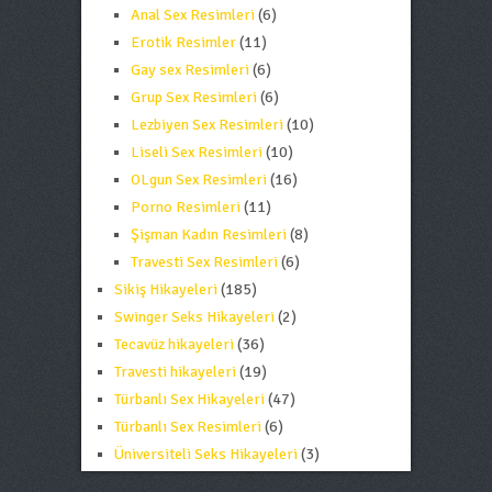
Anal Sex Resimleri
(6)
Erotik Resimler
(11)
Gay sex Resimleri
(6)
Grup Sex Resimleri
(6)
Lezbiyen Sex Resimleri
(10)
Liseli Sex Resimleri
(10)
OLgun Sex Resimleri
(16)
Porno Resimleri
(11)
Şişman Kadın Resimleri
(8)
Travesti Sex Resimleri
(6)
Sikiş Hikayeleri
(185)
Swinger Seks Hikayeleri
(2)
Tecavüz hikayeleri
(36)
Travesti hikayeleri
(19)
Türbanlı Sex Hikayeleri
(47)
Türbanlı Sex Resimleri
(6)
Üniversiteli Seks Hikayeleri
(3)