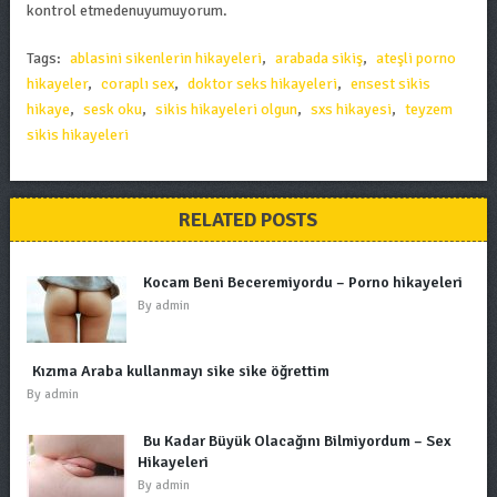
kontrol etmedenuyumuyorum.
Tags:
ablasini sikenlerin hikayeleri
,
arabada sikiş
,
ateşli porno
hikayeler
,
coraplı sex
,
doktor seks hikayeleri
,
ensest sikis
hikaye
,
sesk oku
,
sikis hikayeleri olgun
,
sxs hikayesi
,
teyzem
sikis hikayeleri
RELATED POSTS
Kocam Beni Beceremiyordu – Porno hikayeleri
By
admin
Kızıma Araba kullanmayı sike sike öğrettim
By
admin
Bu Kadar Büyük Olacağını Bilmiyordum – Sex
Hikayeleri
By
admin