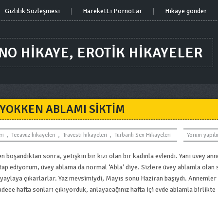
Gizlilik Sözleşmesi
HareketLi PornoLar
Hikaye gönder
RNO HIKAYE, EROTIK HIKAYELER
 YOKKEN ABLAMI SIKTIM
ri
,
Tecavüz hikayeleri
,
Travesti hikayeleri
,
Türbanlı Sex Hikayeleri
Yorum yapıl
oşandıktan sonra, yetişkin bir kızı olan bir kadınla evlendi. Yani üvey an
tap ediyorum, üvey ablama da normal ‘Abla’ diye. Sizlere üvey ablamla olan
yaylaya çıkarlarlar. Yaz mevsimiydi, Mayıs sonu Haziran başıydı. Annemler
adece hafta sonları çıkıyorduk, anlayacağınız hafta içi evde ablamla birlikte