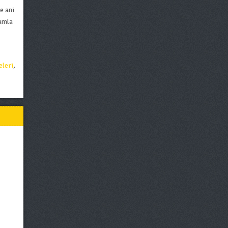
e ani
lamla
eleri
,