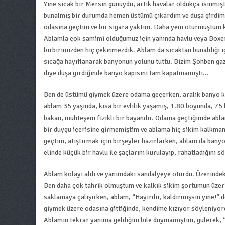
Yine sıcak bir Mersin günüydü, artık havalar oldukça ısınmış
bunalmış bir durumda hemen üstümü çıkardım ve duşa girdim.
odasına geçtim ve bir sigara yaktım. Daha yeni oturmuştum ki
Ablamla çok samimi olduğumuz için yanında havlu veya Boxer
birbirimizden hiç çekinmezdik. Ablam da sıcaktan bunaldığı iç
sıcağa hayıflanarak banyonun yolunu tuttu. Bizim Şohben gaz
diye duşa girdiğinde banyo kapısını tam kapatmamıştı…
Ben de üstümü giymek üzere odama geçerken, aralık banyo k
ablam 35 yaşında, kısa bir evlilik yaşamış, 1.80 boyunda, 75 k
bakan, muhteşem fizikli bir bayandır. Odama geçtiğimde abla
bir duygu içerisine girmemiştim ve ablama hiç sikim kalkma
geçtim, atıştırmak için birşeyler hazırlarken, ablam da banyod
elinde küçük bir havlu ile şaçlarını kurulayıp, rahatladığını 
Ablam kolayı aldı ve yanımdaki sandalyeye oturdu. Üzerindek
Ben daha çok tahrik olmuştum ve kalkık sikim şortumun üzeri
saklamaya çalışırken, ablam, “Hayırdır, kaldırmışsın yine!” 
giymek üzere odasına gittiğinde, kendime kızıyor söyleniyor
Ablamın tekrar yanıma geldiğini bile duymamıştım, gülerek, 