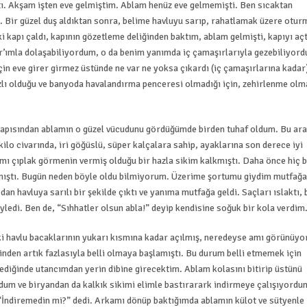
tı. Akşam işten eve gelmiştim. Ablam henüz eve gelmemişti. Ben sıcaktan
 Bir güzel duş aldıktan sonra, belime havluyu sarıp, rahatlamak üzere otur
 kapı çaldı, kapının gözetleme deliğinden baktım, ablam gelmişti, kapıyı aç
’ımla dolaşabiliyordum, o da benim yanımda iç çamaşırlarıyla gezebiliyord
in eve girer girmez üstünde ne var ne yoksa çıkardı (iç çamaşırlarına kadar
lı olduğu ve banyoda havalandırma penceresi olmadığı için, zehirlenme olm
apısından ablamın o güzel vücudunu gördüğümde birden tuhaf oldum. Bu ar
ilo civarında, iri göğüslü, süper kalçalara sahip, ayaklarına son derece iyi
mı çıplak görmenin vermiş olduğu bir hazla sikim kalkmıştı. Daha önce hiç 
mıştı. Bugün neden böyle oldu bilmiyorum. Üzerime şortumu giydim mutfağa
an havluya sarılı bir şekilde çıktı ve yanıma mutfağa geldi. Saçları ıslaktı, 
söyledi. Ben de, “Sıhhatler olsun abla!” deyip kendisine soğuk bir kola verdi
i havlu bacaklarının yukarı kısmına kadar açılmış, neredeyse amı görünüyo
nden artık fazlasıyla belli olmaya başlamıştı. Bu durum belli etmemek için
dediğinde utancımdan yerin dibine girecektim. Ablam kolasını bitirip üstünü
dum ve biryandan da kalkık sikimi elimle bastırarark indirmeye çalışıyordu
“İndiremedin mi?” dedi. Arkamı dönüp baktığımda ablamın külot ve sütyenle