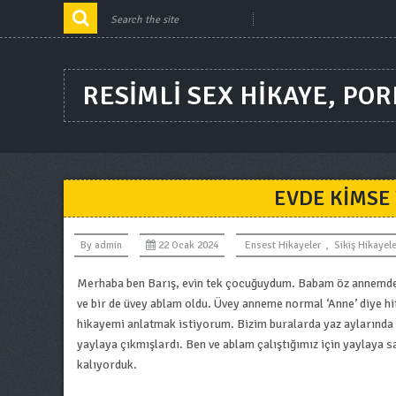
RESIMLI SEX HIKAYE, PO
EVDE KIMSE
By
admin
22 Ocak 2024
Ensest Hikayeler
,
Sikiş Hikayele
Merhaba ben Barış, evin tek çocuğuydum. Babam öz annemden b
ve bir de üvey ablam oldu. Üvey anneme normal ‘Anne’ diye hi
hikayemi anlatmak istiyorum. Bizim buralarda yaz aylarında 
yaylaya çıkmışlardı. Ben ve ablam çalıştığımız için yaylaya s
kalıyorduk.