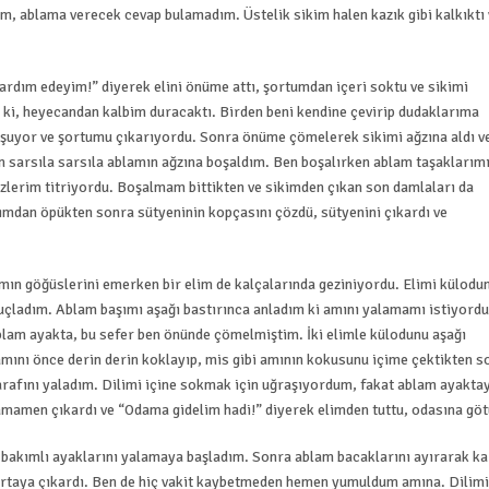
, ablama verecek cevap bulamadım. Üstelik sikim halen kazık gibi kalkıktı 
ardım edeyim!” diyerek elini önüme attı, şortumdan içeri soktu ve sikimi
 ki, heyecandan kalbim duracaktı. Birden beni kendine çevirip dudaklarıma
 okşuyor ve şortumu çıkarıyordu. Sonra önüme çömelerek sikimi ağzına aldı v
n sarsıla sarsıla ablamın ağzına boşaldım. Ben boşalırken ablam taşaklarım
izlerim titriyordu. Boşalmam bittikten ve sikimden çıkan son damlaları da
rımdan öpükten sonra sütyeninin kopçasını çözdü, sütyenini çıkardı ve
n göğüslerini emerken bir elim de kalçalarında geziniyordu. Elimi külodu
çladım. Ablam başımı aşağı bastırınca anladım ki amını yalamamı istiyordu
am ayakta, bu sefer ben önünde çömelmiştim. İki elimle külodunu aşağı
amını önce derin derin koklayıp, mis gibi amının kokusunu içime çektikten s
tarafını yaladım. Dilimi içine sokmak için uğraşıyordum, fakat ablam ayakta
amamen çıkardı ve “Odama gidelim hadi!” diyerek elimden tuttu, odasına göt
bakımlı ayaklarını yalamaya başladım. Sonra ablam bacaklarını ayırarak ka
ı ortaya çıkardı. Ben de hiç vakit kaybetmeden hemen yumuldum amına. Dilimi