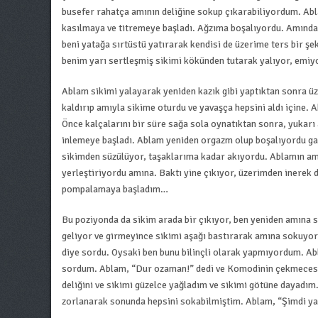
busefer rahatça amının deliğine sokup çıkarabiliyordum. Abla
kasılmaya ve titremeye başladı. Ağzıma boşalıyordu. Amından 
beni yatağa sırtüstü yatırarak kendisi de üzerime ters bir ş
benim yarı sertleşmiş sikimi kökünden tutarak yalıyor, emi
Ablam sikimi yalayarak yeniden kazık gibi yaptıktan sonra ü
kaldırıp amıyla sikime oturdu ve yavaşça hepsini aldı içine. 
Önce kalçalarını bir süre sağa sola oynatıktan sonra, yukarı
inlemeye başladı. Ablam yeniden orgazm olup boşalıyordu gal
sikimden süzülüyor, taşaklarıma kadar akıyordu. Ablamın amı 
yerleştiriyordu amına. Baktı yine çıkıyor, üzerimden inerek 
pompalamaya başladım…
Bu poziyonda da sikim arada bir çıkıyor, ben yeniden amına
geliyor ve girmeyince sikimi aşağı bastırarak amına sokuyo
diye sordu. Oysaki ben bunu bilinçli olarak yapmıyordum. Ab
sordum. Ablam, “Dur ozaman!” dedi ve Komodinin çekmecesine
deliğini ve sikimi güzelce yağladım ve sikimi götüne dayadım.
zorlanarak sonunda hepsini sokabilmiştim. Ablam, “Şimdi yav