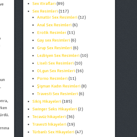
Sex itirafları
(89)
ve
Sex Resimleri
(117)
Amatör Sex Resimleri
(12)
Anal Sex Resimleri
(6)
Erotik Resimler
(11)
e
Gay sex Resimleri
(6)
ı
Grup Sex Resimleri
(6)
Lezbiyen Sex Resimleri
(10)
Liseli Sex Resimleri
(10)
OLgun Sex Resimleri
(16)
Porno Resimleri
(11)
nun
Şişman Kadın Resimleri
(8)
.
Travesti Sex Resimleri
(6)
onra,
Sikiş Hikayeleri
(185)
yken
Swinger Seks Hikayeleri
(2)
ürdü.
Tecavüz hikayeleri
(36)
Travesti hikayeleri
(19)
rnına
Türbanlı Sex Hikayeleri
(47)