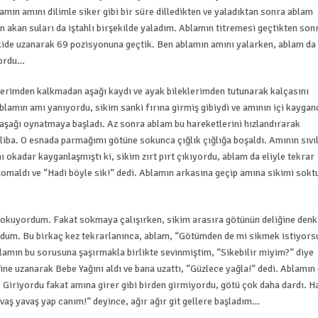
mın amını dilimle siker gibi bir süre dilledikten ve yaladıktan sonra ablam
akan suları da iştahlı birşekilde yaladım. Ablamın titremesi geçtikten son
ekide uzanarak 69 pozisyonuna geçtik. Ben ablamın amını yalarken, ablam da
yordu…
zerimden kalkmadan aşağı kaydı ve ayak bileklerimden tutunarak kalçasını
Ablamın amı yanıyordu, sikim sanki fırına girmiş gibiydi ve amının içi kaygan
 aşağı oynatmaya başladı. Az sonra ablam bu hareketlerini hızlandırarak
iba. O esnada parmağımı götüne sokunca çığlık çığlığa boşaldı. Amının sıvıl
okadar kayganlaşmıştı ki, sikim zırt pırt çıkıyordu, ablam da eliyle tekrar
domaldı ve “Hadi böyle sik!” dedi. Ablamın arkasına geçip amına sikimi sok
 sokuyordum. Fakat sokmaya çalışırken, sikim arasıra götünün deliğine denk
rdum. Bu birkaç kez tekrarlanınca, ablam, “Götümden de mi sikmek istiyors
lamın bu sorusuna şaşırmakla birlikte sevinmiştim, “Sikebilir miyim?” diye
 uzanarak Bebe Yağını aldı ve bana uzattı, “Güzlece yağla!” dedi. Ablamın
 Giriyordu fakat amına girer gibi birden girmiyordu, götü çok daha dardı. H
aş yavaş yap canım!” deyince, ağır ağır git gellere başladım…