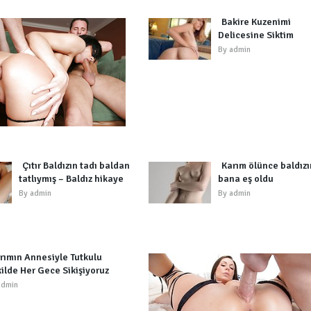
İlk
Bakire Kuzenimi
olanlar
Delicesine Siktim
güzeldir
By
admin
By
admin
Çıtır Baldızın tadı baldan
Karım ölünce baldız
tatlıymış – Baldız hikaye
bana eş oldu
By
admin
By
admin
rımın Annesiyle Tutkulu
ilde Her Gece Sikişiyoruz
admin