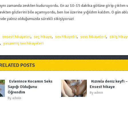
 aynı zamanda zevkten kuduruyordu. En az 10-15 dakika götüne girip çıktım v
vkten gözlerini bile açamıyordu, ben ise üzerine yığıldım kaldım. O gün ab
evde yalnız olduğumuzda sürekli sikişiyoruz!
,
ensest hikayeler
,
seç hikaye
,
sex hikayelri
,
sexs hikayeleri
,
sikiş hikay
,
yasanmış sex hikayeleri
RELATED POSTS
Evlenince Kocamın Seks
Kızımla deniz keyfi –
Sapığı Olduğunu
Ensest hikaye
Öğrendim
By
admin
By
admin