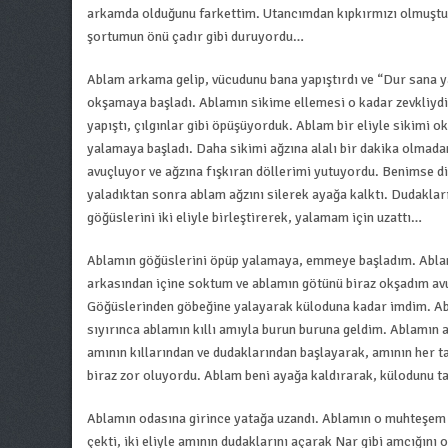
arkamda olduğunu farkettim. Utancımdan kıpkırmızı olmuştum
şortumun önü çadır gibi duruyordu…
Ablam arkama gelip, vücudunu bana yapıştırdı ve “Dur sana y
okşamaya başladı. Ablamın sikime ellemesi o kadar zevkliydi
yapıştı, çılgınlar gibi öpüşüyorduk. Ablam bir eliyle sikimi
yalamaya başladı. Daha sikimi ağzına alalı bir dakika olmada
avuçluyor ve ağzına fışkıran döllerimi yutuyordu. Benimse d
yaladıktan sonra ablam ağzını silerek ayağa kalktı. Dudakla
göğüslerini iki eliyle birleştirerek, yalamam için uzattı…
Ablamın göğüslerini öpüp yalamaya, emmeye başladım. Ablamı
arkasından içine soktum ve ablamın götünü biraz okşadım avu
Göğüslerinden göbeğine yalayarak küloduna kadar imdim. Abl
sıyırınca ablamın kıllı amıyla burun buruna geldim. Ablamın 
amının kıllarından ve dudaklarından başlayarak, amının her 
biraz zor oluyordu. Ablam beni ayağa kaldırarak, külodunu t
Ablamın odasına girince yatağa uzandı. Ablamın o muhteşem 
çekti, iki eliyle amının dudaklarını açarak Nar gibi amcığın