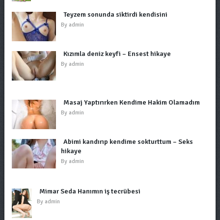
Teyzem sonunda siktirdi kendisini
By
admin
Kızımla deniz keyfi – Ensest hikaye
By
admin
Masaj Yaptırırken Kendime Hakim Olamadım
By
admin
Abimi kandırıp kendime sokturttum – Seks
hikaye
By
admin
Mimar Seda Hanımın iş tecrübesi
By
admin