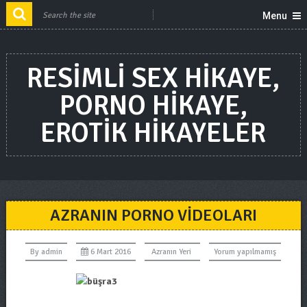
Menu
RESIMLI SEX HIKAYE,
PORNO HIKAYE,
EROTIK HIKAYELER
AZRANIN PORNO VIDEOLARI
By
admin
6 Mart 2016
Azranın Yeri
Yorum yapılmamış