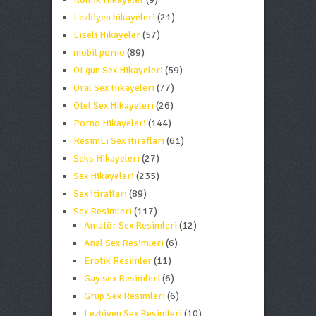
Lezbiyen hikayeleri
(21)
Liseli Hikayeler
(57)
mobil porno
(89)
OLgun Sex Hikayeleri
(59)
Oral Sex Hikayeleri
(77)
Otel Sex Hikayeleri
(26)
Porno Hikayeleri
(144)
ResimLi Sex itirafları
(61)
Seks Hikayeleri
(27)
Sex Hikayeleri
(235)
Sex itirafları
(89)
Sex Resimleri
(117)
Amatör Sex Resimleri
(12)
Anal Sex Resimleri
(6)
Erotik Resimler
(11)
Gay sex Resimleri
(6)
Grup Sex Resimleri
(6)
Lezbiyen Sex Resimleri
(10)