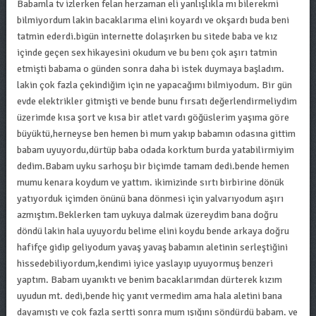
Babamla tv izlerken felan herzaman eli yanlışlıkla mı bilerekmi
bilmiyordum lakin bacaklarıma elini koyardı ve okşardı buda beni
tatmin ederdi.bigün internette dolaşırken bu sitede baba ve kız
içinde geçen sex hikayesini okudum ve bu benı çok aşırı tatmin
etmişti babama o günden sonra daha bi istek duymaya başladım.
lakin çok fazla çekindiğim için ne yapacağımı bilmiyodum. Bir gün
evde elektrikler gitmişti ve bende bunu fırsatı değerlendirmeliydim
üzerimde kısa şort ve kısa bir atlet vardı göğüslerim yaşıma göre
büyüktü,herneyse ben hemen bi mum yakıp babamın odasına gittim
babam uyuyordu,dürtüp baba odada korktum burda yatabilirmiyim
dedim.Babam uyku sarhoşu bir biçimde tamam dedi.bende hemen
mumu kenara koydum ve yattım. ikimizinde sırtı birbirine dönük
yatıyorduk içimden önünü bana dönmesi için yalvarıyodum aşırı
azmıştım.Beklerken tam uykuya dalmak üzereydim bana doğru
döndü lakin hala uyuyordu belime elini koydu bende arkaya doğru
hafifçe gidip geliyodum yavaş yavaş babamın aletinin serleştiğini
hissedebiliyordum,kendimi iyice yaslayıp uyuyormuş benzeri
yaptım. Babam uyanıktı ve benim bacaklarımdan dürterek kızım
uyudun mt. dedi,bende hiç yanıt vermedim ama hala aletini bana
dayamıştı ve çok fazla sertti sonra mum ışığını söndürdü babam. ve