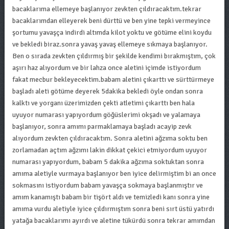
bacaklarıma ellemeye başlanıyor zevkten çıldıracaktım.tekrar
bacaklarımdan elleyerek beni dürttü ve ben yine tepki vermeyince
şortumu yavaşça indirdi altımda kilot yoktu ve götüme elini koydu
ve bekledi biraz.sonra yavaş yavaş ellemeye sıkmaya başlanıyor.
Ben o sırada zevkten çıldırmış bir şekilde kendimi bırakmıştım, çok
aşırı haz alıyordum ve bir lahza once aletini içimde istiyordum
fakat mecbur bekleyecektim.babam aletini çıkarttı ve sürttürmeye
başladı aleti götüme deyerek 5dakika bekledi öyle ondan sonra
kalktı ve yorganı üzerimizden çekti atletimi çıkarttı ben hala
uyuyor numarası yapıyordum göğüslerimi okşadı ve yalamaya
başlanıyor, sonra amımı parmaklamaya başladı acayip zevk
alıyordum zevkten çıldıracaktım. Sonra aletini ağzıma soktu ben
zorlamadan açtım ağzımı lakin dikkat çekici etmiyordum uyuyor
numarası yapıyordum, babam 5 dakika ağzıma soktuktan sonra
amıma aletiyle vurmaya başlanıyor ben iyice delirmiştim bi an once
sokmasını istiyordum babam yavaşça sokmaya başlanmıştır ve
amım kanamıştı babam bir tişört aldı ve temizledi kanı sonra yine
amıma vurdu aletiyle iyice çıldırmıştım sonra beni sırt üstü yatırdı
yatağa bacaklarımı ayırdı ve aletine tükürdü sonra tekrar amımdan