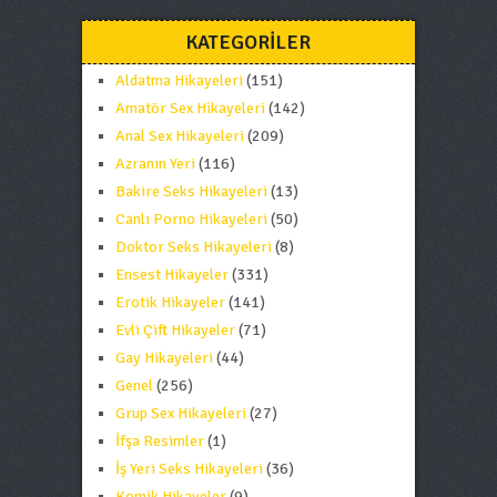
KATEGORILER
Aldatma Hikayeleri
(151)
Amatör Sex Hikayeleri
(142)
Anal Sex Hikayeleri
(209)
Azranın Yeri
(116)
Bakire Seks Hikayeleri
(13)
Canlı Porno Hikayeleri
(50)
Doktor Seks Hikayeleri
(8)
Ensest Hikayeler
(331)
Erotik Hikayeler
(141)
Evli Çift Hikayeler
(71)
Gay Hikayeleri
(44)
Genel
(256)
Grup Sex Hikayeleri
(27)
İfşa Resimler
(1)
İş Yeri Seks Hikayeleri
(36)
Komik Hikayeler
(9)