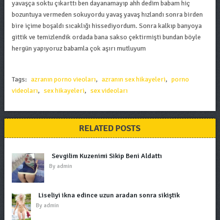
yavaşça soktu çıkarttı ben dayanamayıp ahh dedim babam hiç
bozuntuya vermeden sokuyordu yavaş yavaş hızlandı sonra birden
bire içime boşaldı sıcaklığı hissediyordum. Sonra kalkıp banyoya
gittik ve temizlendik ordada bana sakso çektirmişti bundan böyle
hergün yapıyoruz babamla çok aşırı mutluyum
Tags:
azranın porno vieoları
,
azranın sex hikayeleri
,
porno
videoları
,
sex hikayeleri
,
sex videoları
RELATED POSTS
Sevgilim Kuzenimi Sikip Beni Aldattı
By
admin
Liseliyi ikna edince uzun aradan sonra sikiştik
By
admin