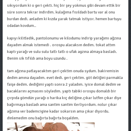
sıkıyordum ki o geri çekti. hiç bir şey yokmus gibi devam ettik bir
süre sonra tekrar indirdim. kulağıma fısıldadı bartu var al onu
burdan dedi. anladım ki kızda yarak tatmak istiyor. hemen bartuyu
odadan kovdum..
kapıyı kilitledik, pantolonumu ve kilodumu indirip yarağımı ağzına
dayadım almak istemedi . orospu alacaksın dedim. tokat attım
kaptı yarağı ve sulu sulu tatlı tatlı o ufak agzına almaya basladı.
Benim sik tıfıldı ama boyu uzundu .
tam ağzına patlayacaktım geri çektim onuda sydum. bakiremisin
dedim amına dayadım. evet dedi. geri çektim. göt deliğini parmakla
faişe dedim. dediğimi yaptı sonra 2 yaladım. iyice domal dedim ve
bacaklarını açmasını söyledim. yaptı tabiki orospu domaldı bir
çırpıda gömdün yarağı o harika kıç deliğine.çıkar lutfen çıkar diye
bağırmaya basladı ama santim santim ilerliyordum. nolur çıkar
ağzıma ver bademcigine kadar sokarsın ama çıkar diyordu.
dinlemedim onu bağırta bağırta boşaldım.