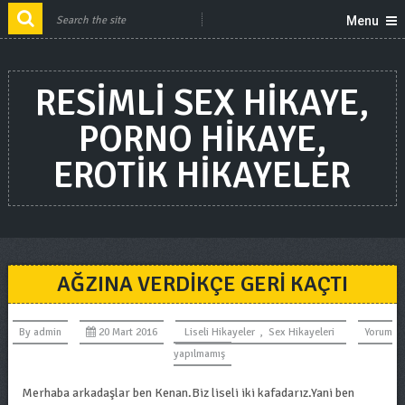
Menu
RESIMLI SEX HIKAYE,
PORNO HIKAYE,
EROTIK HIKAYELER
AĞZINA VERDIKÇE GERI KAÇTI
By
admin
20 Mart 2016
Liseli Hikayeler
,
Sex Hikayeleri
Yorum
yapılmamış
Merhaba arkadaşlar ben Kenan.Biz liseli iki kafadarız.Yani ben