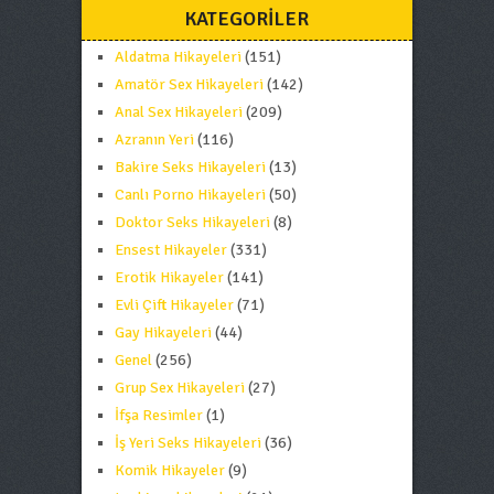
KATEGORILER
Aldatma Hikayeleri
(151)
Amatör Sex Hikayeleri
(142)
Anal Sex Hikayeleri
(209)
Azranın Yeri
(116)
Bakire Seks Hikayeleri
(13)
Canlı Porno Hikayeleri
(50)
Doktor Seks Hikayeleri
(8)
Ensest Hikayeler
(331)
Erotik Hikayeler
(141)
Evli Çift Hikayeler
(71)
Gay Hikayeleri
(44)
Genel
(256)
Grup Sex Hikayeleri
(27)
İfşa Resimler
(1)
İş Yeri Seks Hikayeleri
(36)
Komik Hikayeler
(9)