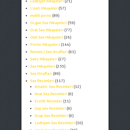
Lezbiyen hikayeleri
(21)
Liseli Hikayeler
(57)
mobil porno
(89)
OLgun Sex Hikayeleri
(59)
Oral Sex Hikayeleri
(77)
Otel Sex Hikayeleri
(26)
Porno Hikayeleri
(144)
ResimLi Sex itirafları
(61)
Seks Hikayeleri
(27)
Sex Hikayeleri
(235)
Sex itirafları
(89)
Sex Resimleri
(117)
Amatör Sex Resimleri
(12)
Anal Sex Resimleri
(6)
Erotik Resimler
(11)
Gay sex Resimleri
(6)
Grup Sex Resimleri
(6)
Lezbiyen Sex Resimleri
(10)