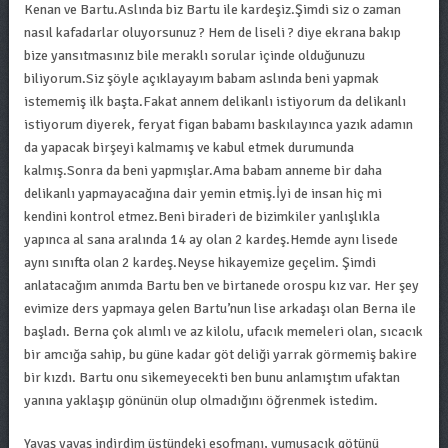
Kenan ve Bartu.Aslında biz Bartu ile kardeşiz.Şimdi siz o zaman
nasıl kafadarlar oluyorsunuz ? Hem de liseli ? diye ekrana bakıp
bize yansıtmasınız bile meraklı sorular içinde olduğunuzu
biliyorum.Siz şöyle açıklayayım babam aslında beni yapmak
istememiş ilk başta.Fakat annem delikanlı istiyorum da delikanlı
istiyorum diyerek, feryat figan babamı baskılayınca yazık adamın
da yapacak birşeyi kalmamış ve kabul etmek durumunda
kalmış.Sonra da beni yapmışlar.Ama babam anneme bir daha
delikanlı yapmayacağına dair yemin etmiş.İyi de insan hiç mi
kendini kontrol etmez.Beni biraderi de bizimkiler yanlışlıkla
yapınca al sana aralında 14 ay olan 2 kardeş.Hemde aynı lisede
aynı sınıfta olan 2 kardeş.Neyse hikayemize geçelim. Şimdi
anlatacağım anımda Bartu ben ve birtanede orospu kız var. Her şey
evimize ders yapmaya gelen Bartu’nun lise arkadaşı olan Berna ile
başladı. Berna çok alımlı ve az kilolu, ufacık memeleri olan, sıcacık
bir amcığa sahip, bu güne kadar göt deliği yarrak görmemiş bakire
bir kızdı. Bartu onu sikemeyecekti ben bunu anlamıştım ufaktan
yanına yaklaşıp gönünün olup olmadığını öğrenmek istedim.
Yavaş yavaş indirdim üstündeki eşofmanı, yumusacık götünü