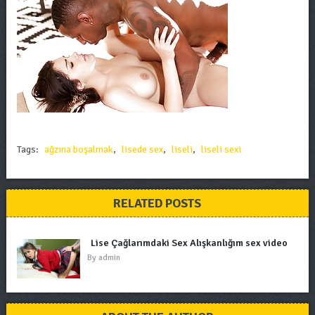
Tags:
ağzına boşalmak
,
lisede sex
,
liseli
,
liseli sexi
RELATED POSTS
Lise Çağlarımdaki Sex Alışkanlığım sex video
By
admin